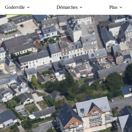
Goderville
Démarches
Plus
ipal