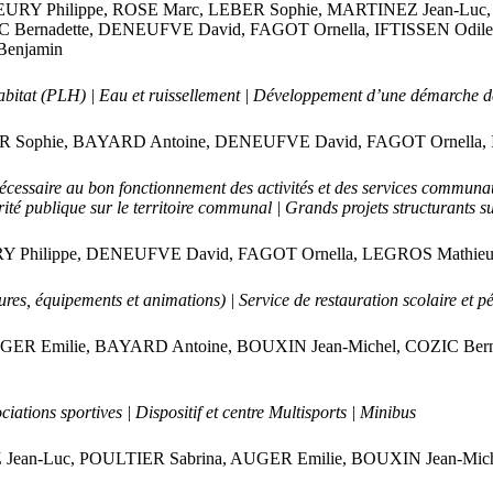
, FLEURY Philippe, ROSE Marc, LEBER Sophie, MARTINEZ Jean-L
 Bernadette, DENEUFVE David, FAGOT Ornella, IFTISSEN Odil
Benjamin
itat (PLH) | Eau et ruissellement | Développement d’une démarche de 
EBER Sophie, BAYARD Antoine, DENEUFVE David, FAGOT Ornella, 
écessaire au bon fonctionnement des activités et des services communaux
ité publique sur le territoire communal | Grands projets structurants s
URY Philippe, DENEUFVE David, FAGOT Ornella, LEGROS Mathieu
res, équipements et animations) | Service de restauration scolaire et pér
 AUGER Emilie, BAYARD Antoine, BOUXIN Jean-Michel, COZIC Be
iations sportives | Dispositif et centre Multisports | Minibus
EZ Jean-Luc, POULTIER Sabrina, AUGER Emilie, BOUXIN Jean-Mi