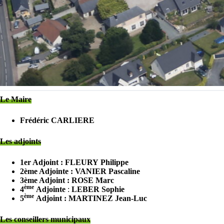
Le Maire
Frédéric CARLIERE
Les adjoints
1er Adjoint : FLEURY
Philippe
2ème Adjointe : VANIER
Pascaline
3ème Adjoint : ROSE
Marc
ème
4
Adjointe
:
LEBER
Sophie
ème
5
Adjoint : MARTINEZ
Jean-Luc
Les conseillers municipaux