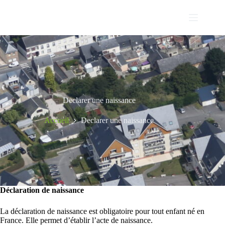
Passer
au
contenu
Declarer une naissance
Accueil
Declarer une naissance
Déclaration de naissance
La déclaration de naissance est obligatoire pour tout enfant né en
France. Elle permet d’établir l’acte de naissance.