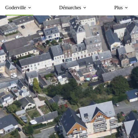
Goderville
Démarches
Plus
urs