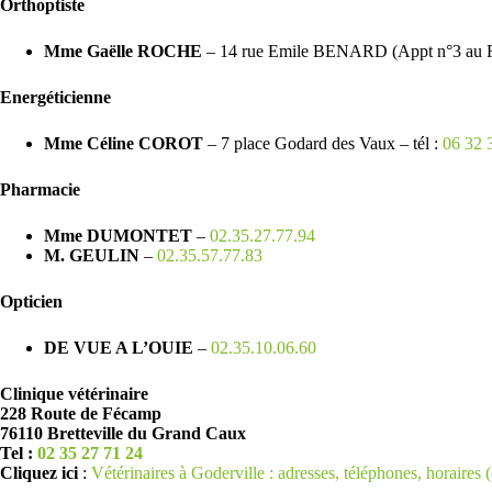
Orthoptiste
Mme Gaëlle ROCHE
– 14 rue Emile BENARD (Appt n°3 au R
Energéticienne
Mme Céline COROT
– 7 place Godard des Vaux – tél :
06 32 
Pharmacie
Mme DUMONTET
–
02.35.27.77.94
M. GEULIN
–
02.35.57.77.83
Opticien
DE VUE A L’OUIE
–
02.35.10.06.60
Clinique vétérinaire
228 Route de Fécamp
76110 Bretteville du Grand Caux
Tel :
02 35 27 71 24
Cliquez ici
:
Vétérinaires à Goderville : adresses, téléphones, horaires (