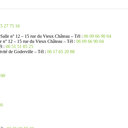
35 27 75 16
le n° 12 – 15 rue du Vieux Château – Tél :
06 09 66 90 04
° 12 – 15 rue du Vieux Château – Tél :
06 09 66 90 04
l :
06 51 51 85 25
té de Goderville – Tél :
06 17 65 20 88
 00
46