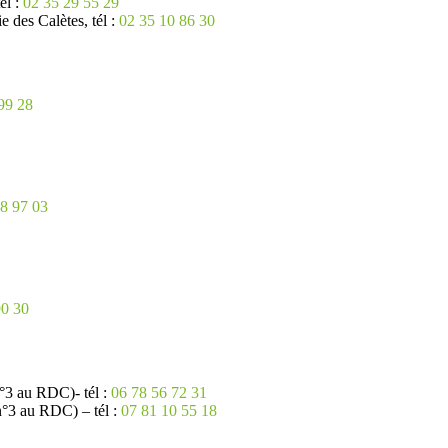
él :
02 35 29 55 29
e des Calètes, tél :
02 35 10 86 30
99 28
8 97 03
90 30
3 au RDC)- tél :
06 78 56 72 31
3 au RDC) – tél :
07 81 10 55 18