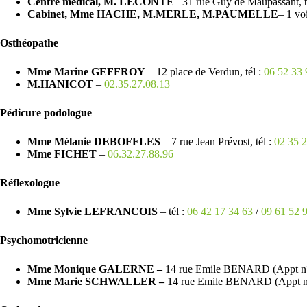
Centre médical, M. LECONTE
– 31 rue Guy de Maupassant, t
Cabinet, Mme HACHE, M.MERLE, M.PAUMELLE
– 1 voi
Osthéopathe
Mme Marine GEFFROY
– 12 place de Verdun, tél :
06 52 33 
M.HANICOT
–
02.35.27.08.13
Pédicure podologue
Mme Mélanie DEBOFFLES
– 7 rue Jean Prévost, tél :
02 35 2
Mme FICHET
–
06.32.27.88.96
Réflexologue
Mme Sylvie LEFRANCOIS
– tél :
06 42 17 34 63
/
09 61 52 
Psychomotricienne
Mme Monique GALERNE –
14 rue Emile BENARD (Appt n°
Mme Marie SCHWALLER –
14 rue Emile BENARD (Appt n°