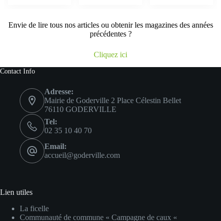
Envie de lire tous nos articles ou obtenir les magazines des années
précédentes ?
Cliquez ici
Contact Info
Adresse:
Mairie de Goderville 2 Place Célestin Bellet
76110 GODERVILLE
Tel:
02 35 10 40 70
Email:
accueil@goderville.com
Lien utiles
La ficelle
Communauté de commune « Campagne de caux «